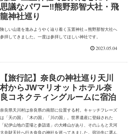
思議なパワー‼︎熊野那智大社・飛
龍神社巡り
険しい山道を進みようやく辿り着く玉置神社→熊野那智大社へ
参拝してきました。一度は参拝してほしい神社です。
2023.05.04
【旅行記】奈良の神社巡り天川
村からJWマリオットホテル奈
良コネクティングルームに宿泊
奈良県天川村は奈良県の南部に位置する村。キャッチフレーズ
は「天の国」「木の国」「川の国」。世界遺産に登録された
「紀伊山地の霊場と参詣道」の大峰山があり、そのふもと天河
大弁財天社へ行き奈良の神社を巡ってきました。宿泊先に選ん