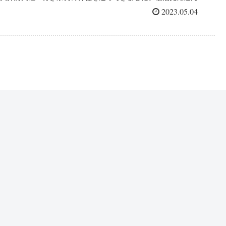
だのはJWマリオット奈良です。家族旅行に嬉しいコネクティ
2023.05.04
ングルームです！