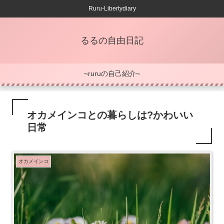
Ruru-Libertydiary
るるの自由日記
~ruruの自己紹介~
オカメインコとの暮らしは?かわいい
日常
オカメインコ