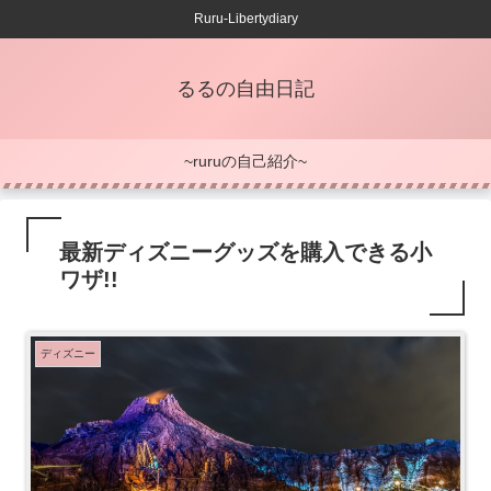
Ruru-Libertydiary
るるの自由日記
~ruruの自己紹介~
最新ディズニーグッズを購入できる小
ワザ!!
ディズニー